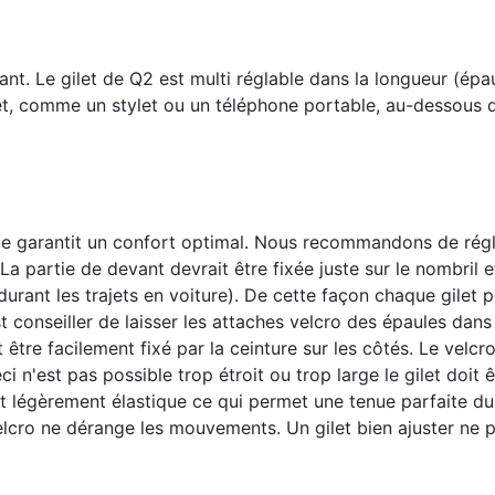
tant. Le gilet de Q2 est multi réglable dans la longueur (épaul
et, comme un stylet ou un téléphone portable, au-dessous du
que garantit un confort optimal. Nous recommandons de régle
La partie de devant devrait être fixée juste sur le nombril e
durant les trajets en voiture). De cette façon chaque gilet 
t conseiller de laisser les attaches velcro des épaules dans le
ut être facilement fixé par la ceinture sur les côtés. Le velc
ci n'est pas possible trop étroit ou trop large le gilet do
t légèrement élastique ce qui permet une tenue parfaite du 
Velcro ne dérange les mouvements. Un gilet bien ajuster ne